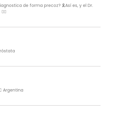
gnostica de forma precoz? 🎗️Así es, y el Dr.
☝🏼​
róstata
C Argentina