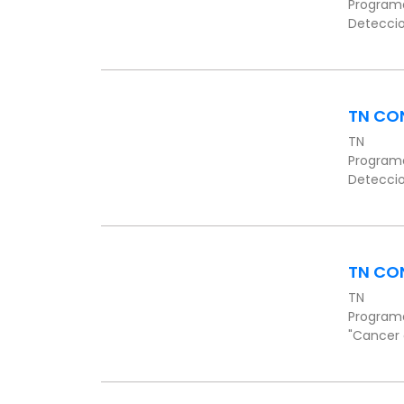
Programa
Deteccio
TN CO
TN
Programa
Deteccio
TN CO
TN
Programa
"Cancer 