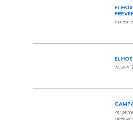
EL HOS
PREVE
tn.com.a
EL HO
PAGINA 1
CAMPA
Por prim
selecció