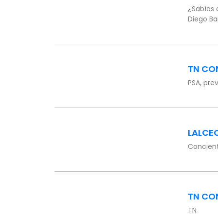
¿Sabías 
Diego Bar
TN CO
PSA, pre
LALCE
Concient
TN CO
TN