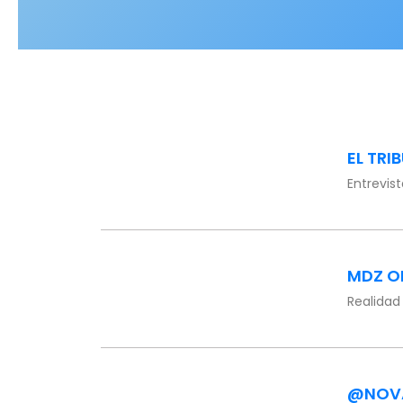
EL TRI
Entrevist
MDZ O
Realidad
@NOV