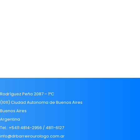
Rodríguez Peña 2087 – 1ºC
(1011) Ciudad Autonoma de Buenos Aires
Buenos Aires
Argentina
Tel.: +5411 4814-2956 / 4811-6127
info@drbarreirourologo.com.ar