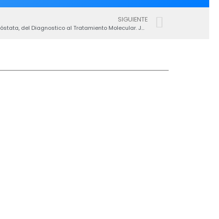
SIGUIENTE
Simposio internacional de Cáncer de Próstata, del Diagnostico al Tratamiento Molecular. Julio 25 y 26, Fundacion Valle de Lili, Cali, Colombia