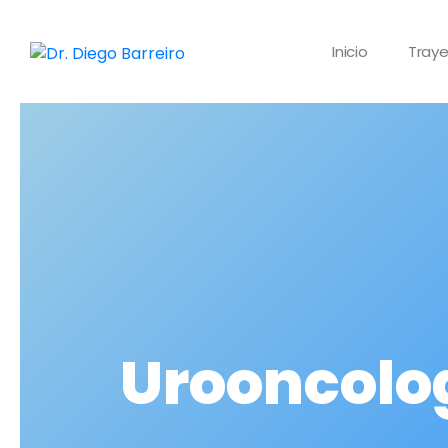
Inicio
Traye
Urooncolo