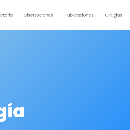
ctoria
Disertaciones
Publicaciones
Cirugias
gía