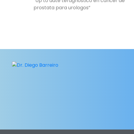
“Up to date teragnostico en cancer de
prostata para urologos”