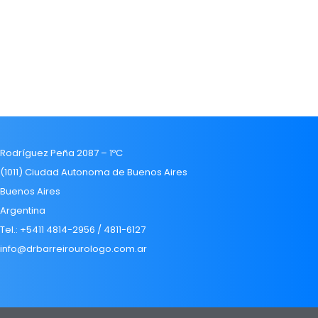
Rodríguez Peña 2087 – 1ºC
(1011) Ciudad Autonoma de Buenos Aires
Buenos Aires
Argentina
Tel.: +5411 4814-2956 / 4811-6127
info@drbarreirourologo.com.ar