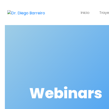
Inicio
Traye
Webinars