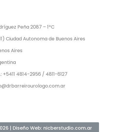
dríguez Peña 2087 – 1ºC
011) Ciudad Autonoma de Buenos Aires
enos Aires
gentina
.: +5411 4814-2956 / 4811-6127
fo@drbarreirourologo.com.ar
026 | Diseño Web: nicberstudio.com.ar