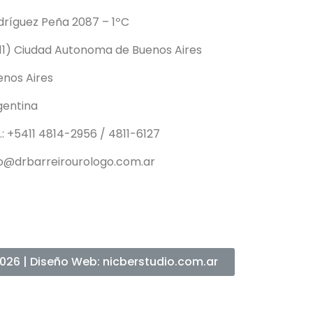
dríguez Peña 2087 – 1ºC
011) Ciudad Autonoma de Buenos Aires
enos Aires
gentina
.: +5411 4814-2956 / 4811-6127
fo@drbarreirourologo.com.ar
026 | Diseño Web: nicberstudio.com.ar